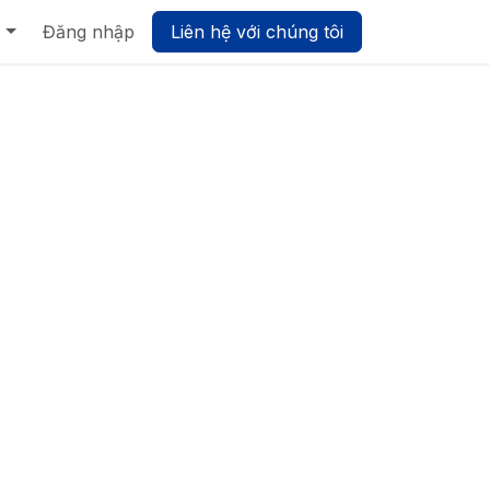
Biz UMP - Nền tảng Quản trị Hợp nhất
Đăng nhập
Liên hệ với chúng tôi