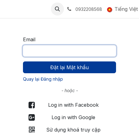
BẢNG GIÁ
CỘNG ĐỒNG
LIÊN HỆ
Tuyển dụng
Tiếng Việt
Smart
0932208568
Email
Đặt lại Mật khẩu
Quay lại Đăng nhập
- hoặc -
Log in with Facebook
Log in with Google
Sử dụng khoá truy cập