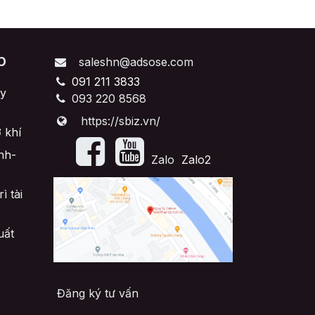
p
saleshn@adsose.com
091 211 3833
y
093 220 8568
https://sbiz.vn/
 khí
nh-
​Zalo
Zalo2
ì tài
uất
Đăng ký tư vấn