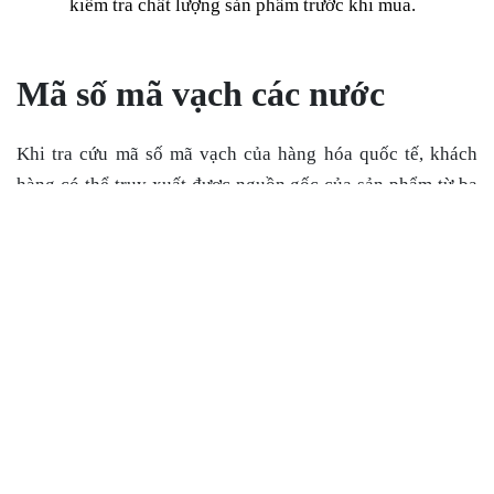
kiểm tra chất lượng sản phẩm trước khi mua.
Mã số mã vạch các nước
Khi
tra cứu mã số mã vạch
của hàng hóa quốc tế, khách
hàng có thể truy xuất được nguồn gốc của sản phẩm từ ba
số đầu tiên trong dãy số. Dĩ nhiên 3 số này ở mỗi quốc gia
đều khác nhau, ví dụ như
Việt Nam là 893,
Trung Quốc là
690, Singapore là 888,...