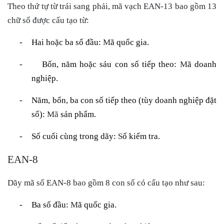
Theo thứ tự từ trái sang phải, mã vạch EAN-13 bao gồm 13
chữ số được cấu tạo từ:
-
Hai hoặc ba số đầu:
M
ã quốc gia.
-
Bốn, năm hoặc sáu con số tiếp theo:
M
ã doanh
nghiệp.
-
Năm, bốn, ba con số tiếp theo (tùy doanh nghiệp đặt
số):
Mã
sản phẩm.
-
Số cuối cùng trong dãy:
S
ố kiểm tra.
EAN-8
Dãy mã số EAN-8 bao gồm 8 con số có cấu tạo như sau:
-
Ba số đầu:
M
ã quốc gia.