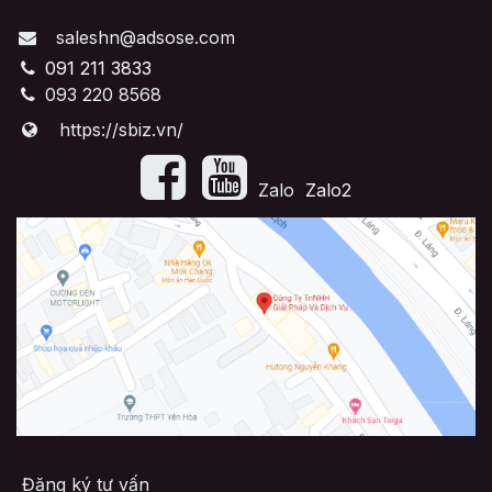
saleshn@adsose.com
091 211 3833
093 220 8568
https://sbiz.vn/
​Zalo
Zalo2
Đăng ký tư vấn